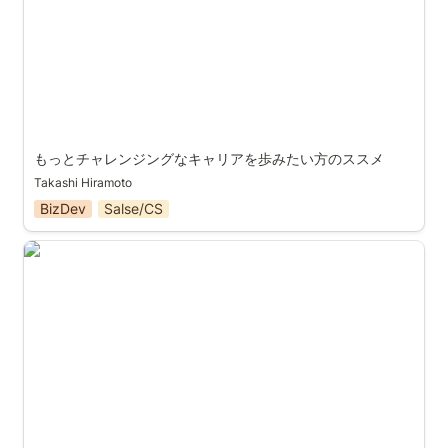
もっとチャレンジングなキャリアを歩みたい方のススメ
Takashi Hiramoto
BizDev
Salse/CS
加熱市場×最先端技術×スタートアップのマーケってど
んなよ？