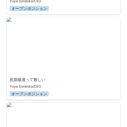
Yuya Soneoka/CEO
オープンポジション
長期最適って難しい
長期最適って難しい
Yuya Soneoka/CEO
オープンポジション
ELYZAのことなんでも / 自然言語処理の発展による今
後について、お気軽にお話ししましょう！